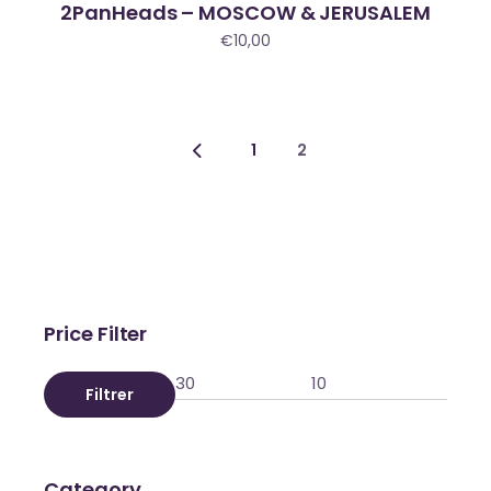
2PanHeads – MOSCOW & JERUSALEM
€
10,00
1
2
Price Filter
Filtrer
Prix
Prix
min
max
Category