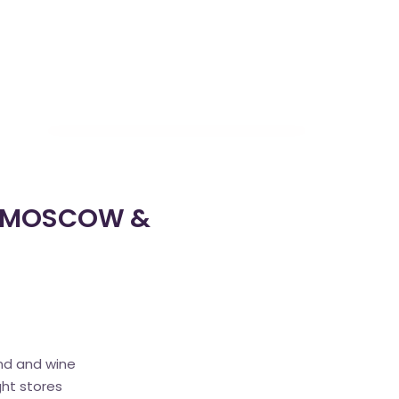
ontact
Cart
(0)
No products in the cart.
– MOSCOW &
nd and wine
ght stores