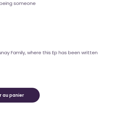
 being someone
unay Family, where this Ep has been written
RUSALEM quantity
r au panier