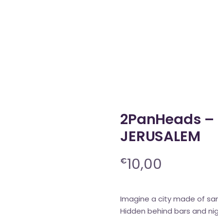
il
Nos artistes
Vidéos
Boutique
C
2PanHeads 
JERUSALEM
10,00
€
Imagine a city made of sa
Hidden behind bars and ni