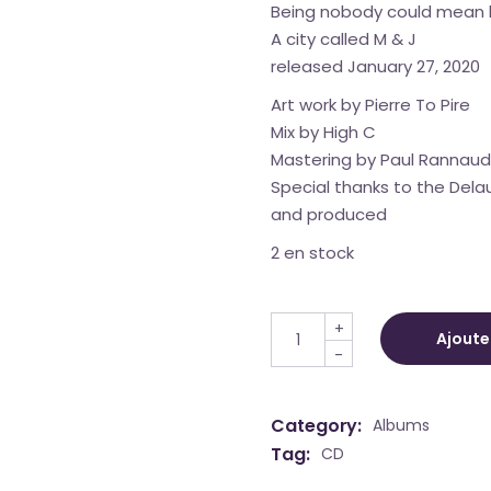
Being nobody could mean
A city called M & J
released January 27, 2020
Art work by Pierre To Pire
Mix by High C
Mastering by Paul Rannaud
Special thanks to the Dela
and produced
2 en stock
2PanHeads - MOSCOW & JE
+
Ajoute
-
Category:
Albums
Tag:
CD