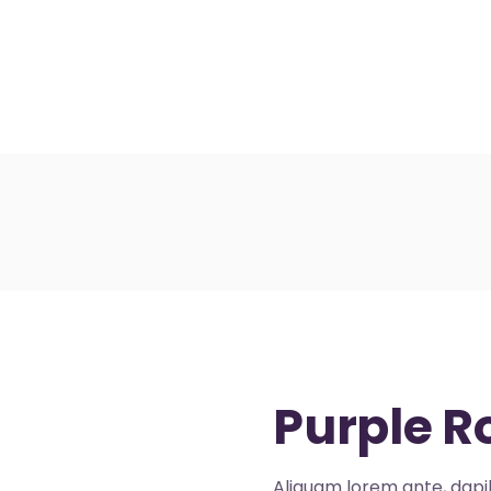
il
Nos artistes
Vidéos
Boutique
C
Purple R
Aliquam lorem ante, dapibu