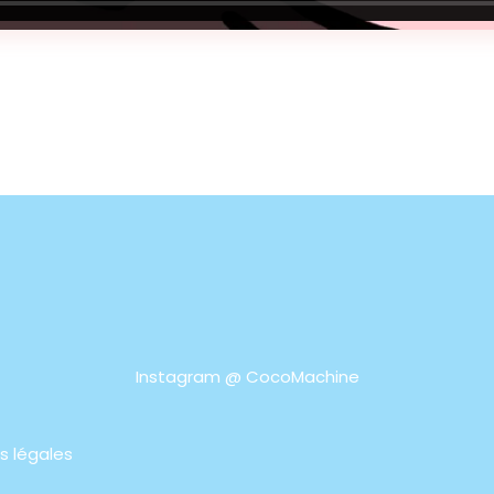
Instagram @
CocoMachine
s légales