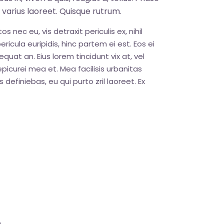
s varius laoreet. Quisque rutrum.
nec eu, vis detraxit periculis ex, nihil
ricula euripidis, hinc partem ei est. Eos ei
sequat an. Eius lorem tincidunt vix at, vel
epicurei mea et. Mea facilisis urbanitas
 definiebas, eu qui purto zril laoreet. Ex