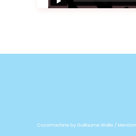
Cocomachine by
Guillaume Walle / Mention