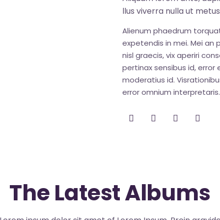
llus viverra nulla ut metu
Alienum phaedrum torquatos 
expetendis in mei. Mei an pe
nisl graecis, vix aperiri con
pertinax sensibus id, error 
moderatius id. Visrationibus
error omnium interpretaris.
The Latest Albums