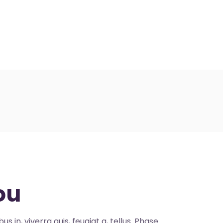
ontact
ou
s in, viverra quis, feugiat a, tellus. Phase