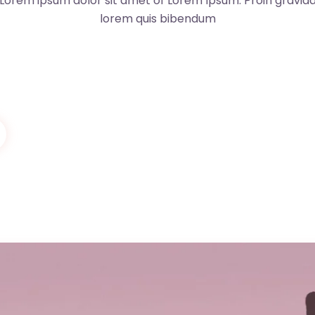
Lorem ipsum dolor sit amet of Lorem Ipsum. Proin gravid
lorem quis bibendum