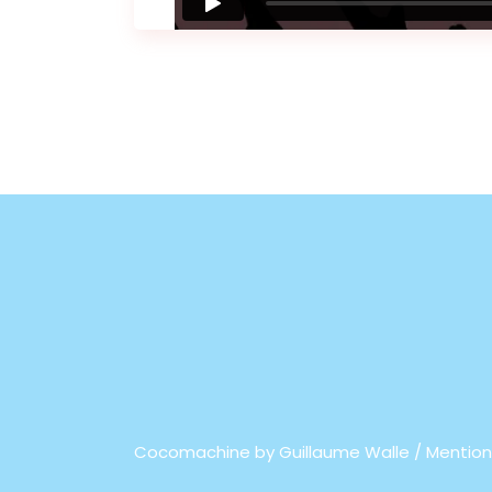
Cocomachine by
Guillaume Walle / Mention