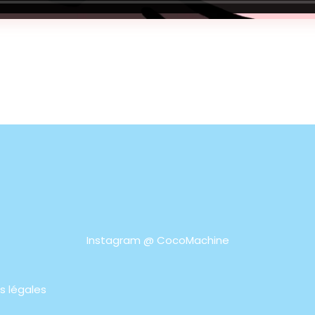
Instagram @
CocoMachine
s légales