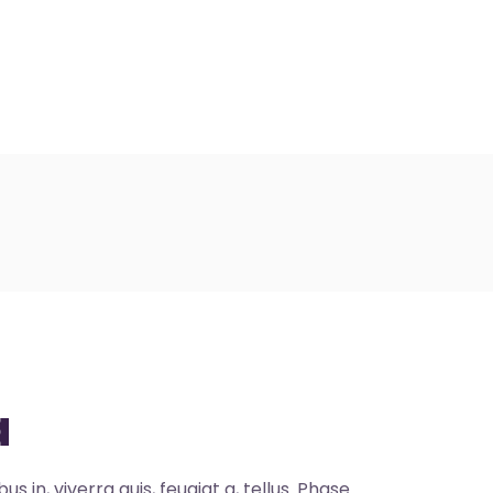
ontact
a
s in, viverra quis, feugiat a, tellus. Phase