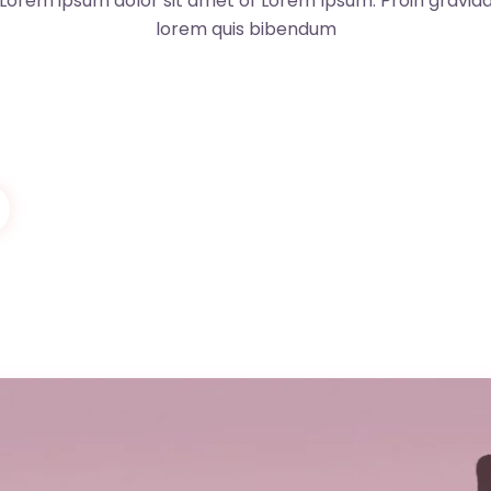
Lorem ipsum dolor sit amet of Lorem Ipsum. Proin gravid
lorem quis bibendum