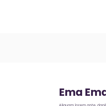
il
Nos artistes
Vidéos
Boutique
C
Ema Em
Aliquam lorem ante, dapibu