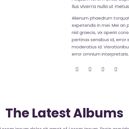
llus viverra nulla ut metu
Alienum phaedrum torquatos 
expetendis in mei. Mei an pe
nisl graecis, vix aperiri con
pertinax sensibus id, error 
moderatius id. Visrationibus
error omnium interpretaris.
The Latest Albums