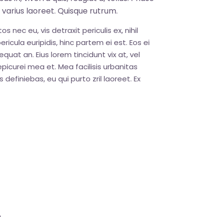
s varius laoreet. Quisque rutrum.
nec eu, vis detraxit periculis ex, nihil
ricula euripidis, hinc partem ei est. Eos ei
sequat an. Eius lorem tincidunt vix at, vel
epicurei mea et. Mea facilisis urbanitas
 definiebas, eu qui purto zril laoreet. Ex